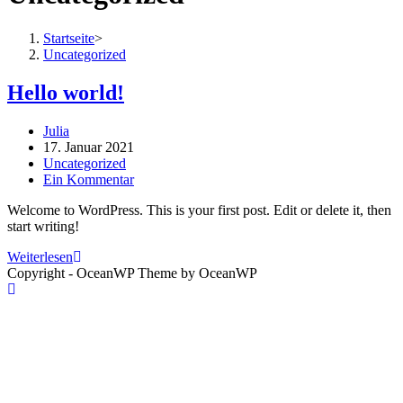
Startseite
>
Uncategorized
Hello world!
Beitrags-
Julia
Autor:
Beitrag
17. Januar 2021
veröffentlicht:
Beitrags-
Uncategorized
Kategorie:
Beitrags-
Ein Kommentar
Kommentare:
Welcome to WordPress. This is your first post. Edit or delete it, then
start writing!
Hello
Weiterlesen
world!
Copyright - OceanWP Theme by OceanWP