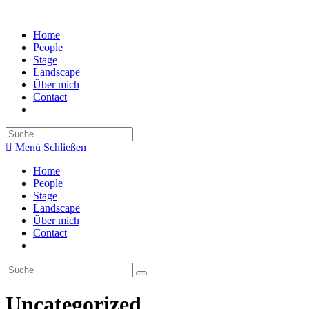
Zum
Inhalt
Home
springen
People
Stage
Landscape
Über mich
Contact
Search
this
Menü
Schließen
website
Home
People
Stage
Landscape
Über mich
Contact
Uncategorized